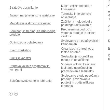
i
d
Malih, velikih podjetij in
Strateško upravljanje
koncernov
M
Terensko in telefonsko
Javnomnenjske in tržne raziskave
-
anketiranje
-
Zaščitena metodologija
Metodologija skrivnostni kupec
prikritega raziskovanja
P
Predvsem na področju
d
Seminarji in treningi za izboljšanje
vodenja prodaje in klicnih
prodaje
centrov
Svetovanje pri oglaševalskih
K
Optimizacija oglaševanja
kampanijah
N
Organizacija prireditev z
Event marketing
lastno opremo.
O
Sestavljanje sporočil za
Stiki z javnostmi
p
medije in obveščanje
Vodenje volilnih kampanij,
Priprava volilnih programov in
testiranje uspešnosti in
kampanij
predvidevanje rezultatov
Svetovanje glede povečanja
prodaje, povezovanja
Splošno svetovanje in lobiranje
podjetij in podjetniškega
lobiranja