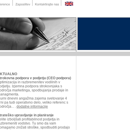
KTUALNO
trokovna podpora v podjetju (CEO podpora)
ptimizacija in razbremenitev vodilnih v
odjetju. Izjemna podpora strokovnjaka s
odročja marketinga, spodbujanja prodaje in
anagmenta
.
 urni dnevni angažma zajema svetovanje 4
rni pa tudi operativno delo, veliko referenc s
odročja... .
dodatne informacije
trateško upravljanje in planiranje
elite izboljšati profitabilnost podjetja in
azbremeniti vodstvo. Tu smo da vam
omagamo znižati stroške, spodbuditi prodajo