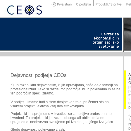
Dejavnosti podjetja CEOs
A
S
O
Kljub raznolikim dejavnostim, ki jih opravljamo, naše delo temelji na
p
profesionalizmu. Tako si razdelimo področja, ki jih pokrivamo in se na
p
teh področjih speciliziramo.
m
2
V podjetju imamo tudi sistem dvojne kontrole, pri čemer sta na
u
vsakem projektu aktivna vsaj dva strokovnjaka.
p
Projekti, ki jih sprejmemo v izvedbo, so zanesljivo profesionalno
S
izvedeni. Za projekte, ki jih zaradi obsega ali oblike dela ne
Ž
sprejmemo, neobvezno svetujemo pri izbiri najboljšega izvajalca.
r
p
Glede dejavnosti pokrivamo zlasti: